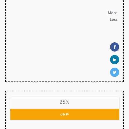
More
Less
25%
كوبون