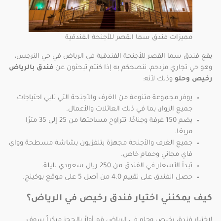
مميزات فندق سما القصر للأجنحة الفندقية
يقع فندق سما القصر للأجنحة الفندقية في الرياض في حي النرجس،
وهو حي تجاري مزدحم، ننصحكم به إذا كنتم تبحثون عن
فندق بالرياض
رخيص وحلو
وذلك لأنه:
يوفر مجموعة متنوعة من الغرف والأجنحة التي تلبي احتياجات
جميع الزوار، بما في ذلك العائلات والأعمال.
يضم 150 غرفة وجناحًا، تتراوح مساحتها من 25 إلى 35 مترًا
مربعًا.
جميع الغرف والأجنحة مجهزة بتلفزيون بشاشة مسطحة وواي
فاي مجاني وحمام خاص.
تبدأ الأسعار في الفندق من 250 ريال سعودي لليلة.
حصل الفندق على تقييم 4.0 من أصل 5 على موقع بوكينج.
كيف يمكنني اختيار فندق رخيص في الرياض؟
لاختيار فندق رخيص وحلو في الرياض قم أولاً بالحجز مبكراً سوف