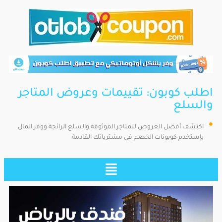
اطلب كوبون: تقييمات وعروض المتاجر
والسلع
اكتشف أفضل العروض للمتاجر الموثوقة والسلع الرائجة ووفر المال
بإستخدم كوبونات الخصم في مشترياتك القادمة