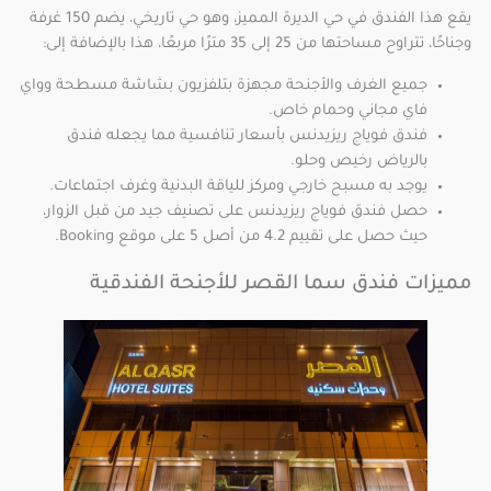
يقع هذا الفندق في حي الديرة المميز، وهو حي تاريخي، يضم 150 غرفة
وجناحًا، تتراوح مساحتها من 25 إلى 35 مترًا مربعًا، هذا بالإضافة إلى:
جميع الغرف والأجنحة مجهزة بتلفزيون بشاشة مسطحة وواي
فاي مجاني وحمام خاص.
فندق فوياج ريزيدنس بأسعار تنافسية مما يجعله فندق
بالرياض رخيص وحلو.
يوجد به مسبح خارجي ومركز للياقة البدنية وغرف اجتماعات.
حصل فندق فوياج ريزيدنس على تصنيف جيد من قبل الزوار،
حيث حصل على تقييم 4.2 من أصل 5 على موقع Booking.
مميزات فندق سما القصر للأجنحة الفندقية