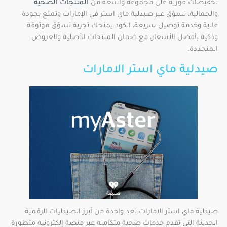
تخفيضات فورية على مجموعة واسعة من
المنتجات الصحية
والجمالية، تسوّق عبر صيدلية ماي استر في الإمارات وتمتع بجودة
عالية وخدمة توصيل سريعة، الكود يمنحك تجربة تسوّق موثوقة
وذكية بأفضل الأسعار، مع ضمان المنتجات الأصلية والعروض
المتجددة.
صيدلية ماي استر الامارات
صيدلية ماي استر الامارات تعد واحدة من أبرز الصيدليات الرقمية
الحديثة التي تقدم خدمات صحية متكاملة عبر منصة إلكترونية متطورة