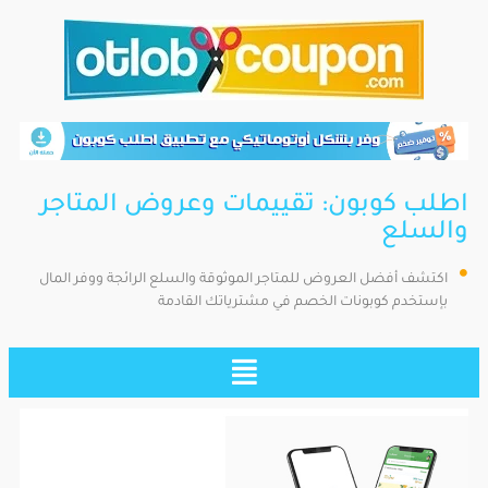
اطلب كوبون: تقييمات وعروض المتاجر
والسلع
اكتشف أفضل العروض للمتاجر الموثوقة والسلع الرائجة ووفر المال
بإستخدم كوبونات الخصم في مشترياتك القادمة