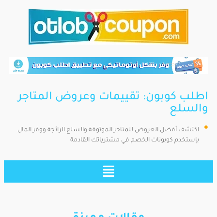
اطلب كوبون: تقييمات وعروض المتاجر
والسلع
اكتشف أفضل العروض للمتاجر الموثوقة والسلع الرائجة ووفر المال
بإستخدم كوبونات الخصم في مشترياتك القادمة