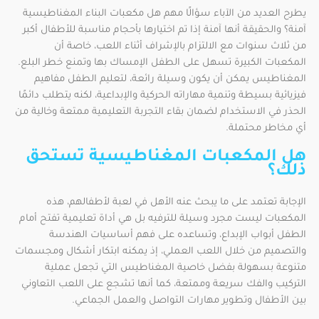
يطرح العديد من الآباء سؤالًا مهم هل مكعبات البناء المغناطيسية
آمنة؟ والحقيقة أنها آمنة إذا تم اختيارها بأحجام مناسبة للأطفال أكبر
من ثلاث سنوات مع الالتزام بالإشراف أثناء اللعب، خاصة أن
المكعبات الكبيرة تسهل على الطفل الإمساك بها وتمنع خطر البلع.
المغناطيس يمكن أن يكون وسيلة رائعة، لتعليم الطفل مفاهيم
فيزيائية بسيطة وتنمية مهاراته الحركية والإبداعية، لكنه يتطلب دائمًا
الحذر في الاستخدام لضمان بقاء التجربة التعليمية ممتعة وخالية من
أي مخاطر محتملة.
هل المكعبات المغناطيسية تستحق
ذلك؟
الإجابة تعتمد على ما يبحث عنه الأهل في لعبة لأطفالهم، هذه
المكعبات ليست مجرد وسيلة للترفيه بل هي أداة تعليمية تفتح أمام
الطفل أبواب الإبداع، وتساعده على فهم أساسيات الهندسة
والتصميم من خلال اللعب العملي، إذ يمكنه ابتكار أشكال ومجسمات
متنوعة بسهولة بفضل خاصية المغناطيس التي تجعل عملية
التركيب والفك سريعة وممتعة، كما أنها تشجع على اللعب التعاوني
بين الأطفال وتطوير مهارات التواصل والعمل الجماعي.