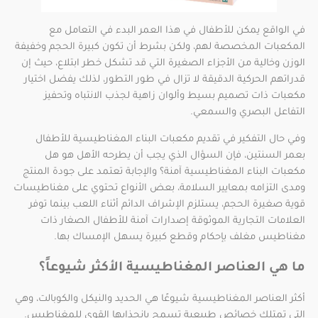
في الواقع يمكن للأطفال في هذا العمر البدء في التعامل مع
المكعبات المخصصة لهم، ولكن بشرط أن تكون كبيرة الحجم وخفيفة
الوزن وخالية من الأجزاء الصغيرة التي قد تشكل خطر ابتلاع، حيث إن
قدراتهم الحركية الدقيقة لا تزال في طور التطور، لذلك يفضل اختيار
مكعبات ذات تصميم بسيط وألوان زاهية لجذب الانتباه وتحفيز
التفاعل البصري والسمعي.
وفي حال التفكير في تقديم مكعبات البناء المغناطيسية للأطفال
بعمر السنتين، فإن السؤال الذي يجب أن يطرحه الأهل هو هل
مكعبات البناء المغناطيسية آمنة؟ والإجابة تعتمد على جودة المنتج
ومدى التزامه بمعايير السلامة، بعض الأنواع تحتوي على مغناطيسات
قوية صغيرة الحجم، يستلزم الإشراف الدائم أثناء اللعب بينما توفر
العلامات التجارية الموثوقة إصدارات آمنة للأطفال الصغار ذات
مغناطيس مغلف بإحكام وقطع كبيرة يسهل الإمساك بها.
ما هي العناصر المغناطيسية الأكثر شيوعاً؟
أكثر العناصر المغناطيسية شيوعًا هي الحديد والنيكل والكوبالت، وهي
التي تمتلك خصائص طبيعية تسمح بانجذابها القوي للمغناطيس.