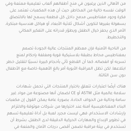
من الأهالي الذين يرغبون في منح أطفالهم ألعاب تعليمية ممتعة وفي
الوقت نفسه خالية من المخاطر، حيث أن هذه المكعبات تعتمد على
فكرة وجود مغناطيس مدمج داخل كل قطعة يسمح لها بالالتصاق
بسهولة بغيرها لتكوين أشكال ثلاثية الأبعاد أو هياكل هندسية مبتكرة،
الأمر الذي يحفز خيال الطفل ويطوّر قدراته على التفكير المكاني
والتخطيط.
من الناحية الأمنية فإن معظم المنتجات عالية الجودة تصمم
بمغناطيس محاط بطبقة بلاستيكية قوية ومغلفة بإحكام لمنع
تسربه أو انفصاله، كما أن القطع تأتي بأحجام كبيرة نسبيًا لتقليل خطر
ابتلاعها، لكن تظل المراقبة الأبوية أمر بالغ الأهمية خاصة مع الأطفال
دون سن الثالثة.
هناك أيضًا اعتبارات تتعلق باختيار المنتجات التي تحمل شهادات
سلامة عالمية مثل ASTM أو CE لضمان أنها مصنوعة من مواد غير
سامة وخالية من الحواف الحادة، بصورة عامة يمكن القول إن مكعبات
البناء المغناطيسية آمنة عند اختيارها من شركات موثوقة والالتزام
بإرشادات الاستخدام، فهي ليست مجرد لعبة بل أداة تعليمية تسهم
في تطوير الإبداع والمهارات الحركية الدقيقة لدى الطفل، بشرط أن
تستخدم في بيئة مراقبة تضمن أقصى درجات الأمان والمتعة في