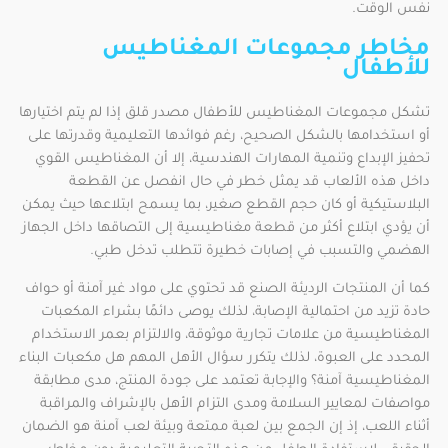
نفس الوقت.
مخاطر مجموعات المغناطيس
للأطفال
تشكل مجموعات المغناطيس للأطفال مصدر قلق إذا لم يتم اختيارها
أو استخدامها بالشكل الصحيح، رغم فوائدها التعليمية وقدرتها على
تحفيز الإبداع وتنمية المهارات الهندسية، إلا أن المغناطيس القوي
داخل هذه الألعاب قد يمثل خطر في حال انفصل عن القطعة
البلاستيكية أو كان حجم القطع صغير، بما يسمح ابتلاعها حيث يمكن
أن يؤدي ابتلاع أكثر من قطعة مغناطيسية إلى التصاقها داخل الجهاز
الهضمي والتسبب في إصابات خطيرة تتطلب تدخل طبي.
كما أن المنتجات الرديئة الصنع قد تحتوي على مواد غير آمنة أو حواف
حادة تزيد من احتمالية الإصابة، لذلك يوصى دائمًا بشراء المكعبات
المغناطيسية من علامات تجارية موثوقة، والالتزام بعمر الاستخدام
المحدد على العبوة، لذلك يتكرر سؤال الأهل المهم هل مكعبات البناء
المغناطيسية آمنة؟ والإجابة تعتمد على جودة المنتج، مدى مطابقة
مواصفات لمعايير السلامة ومدى التزام الأهل بالإشراف والمراقبة
أثناء اللعب، إذ إن الجمع بين لعبة ممتعة وبيئة لعب آمنة هو الضمان