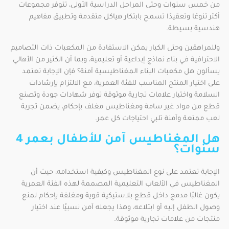
من خمس سنوات وحتى المراحل الدراسية الأولى، تتوفر مجموعات
أكثر تنوعًا وتعقيدًا تسمح بابتكار هياكل متقدمة وتطبيق مفاهيم
هندسية بسيطة.
وللمراهقين وحتى الكبار يمكن الاستفادة من المكعبات ذات التصاميم
الاحترافية في بناء نماذج إبداعية أو تعليمية، وبما أن الكثير من الأهالي
يسألون هل مكعبات البناء المغناطيسية آمنة؟ فإن الإجابة تعتمد
على اختيار المنتج المناسب للفئة العمرية، مع الالتزام بإرشادات
السلامة واختيار علامات تجارية موثوقة توفر شهادات جودة وتصنع
قطع من مواد غير سامة ومغناطيس مغلف بإحكام، يضمن تجربة
لعب ممتعة وآمنة تلبي احتياجات كل عمر.
هل المغناطيس آمن للأطفال بعمر 4
سنوات؟
الإجابة تعتمد على نوع المغناطيس وكيفية استخدامه، حيث أن
المغناطيس في الألعاب التعليمية المصممة لهذه الفئة العمرية
يكون غالبًا مدمج داخل قطع بلاستيكية قوية ومغلفة بإحكام لمنع
وصول الطفل إليه أو ابتلاعه، وهذا يجعله آمن نسبيًا عند اختيار
منتجات من علامات تجارية موثوقة.