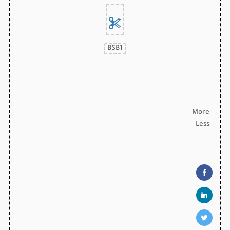
BSB1
More
Less