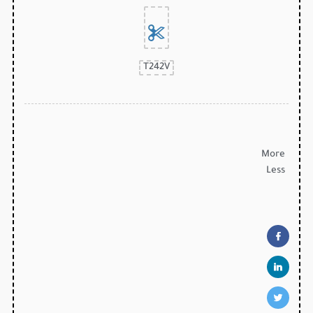
T242V
More
Less