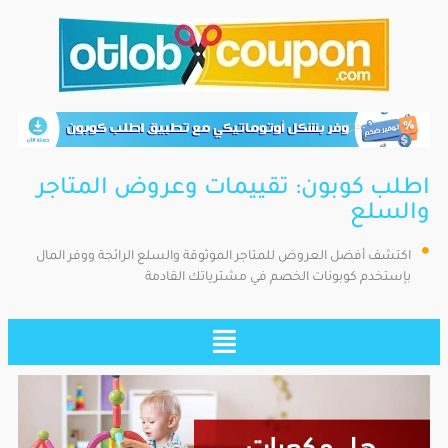
اطلب كوبون: تقييمات وعروض المتاجر
والسلع
اكتشف أفضل العروض للمتاجر الموثوقة والسلع الرائجة ووفر المال
بإستخدم كوبونات الخصم في مشترياتك القادمة