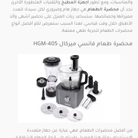
والمناسبات، ومع تطور
أجهزة المطبخ
والتقنيات المتطورة الأخرى
نجد أن
محضرة الطعام
هي جهاز هام وضروري لكل سيدة؛ لتعدد
مميزاتها وخصائصها، ستساعد ربات المنزل على تحضير أشهى وألذ
الأطباق خلال وقت قياسي، لهذا السبب سنعرض لكم أفضل أنواع
محضرات الطعام لتجربة طهي ممتعة:
محضرة طعام فانسي ميركال HGM-405
من أفضل محضرات الطعام، فهي عبارة عن جهاز متعددة
الاستخدام، يمتاز هذا الموديل بقدرته على إنجاز المهام الشاقة في