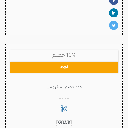
10% خصم
كوبون
كود خصم سيتروس
OTLOB