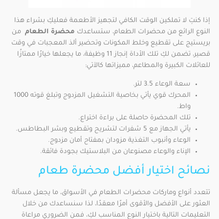
إذا كنتِ لا تملكين الوقت الكافي لتجهيز الأطعمة فعليكِ بشراء هذا
النوع الرائع من محضرات الطعام، ستساعدك
محضرة الطعام
من
بريستيج على تقطيع وخلط المكونات وتحضير ألذ المعجبات في وقت
قصير، تضمن لكِ تلك الأداة إنجاز 11 وظيفة، ما يجعلها خيارًا ممتازًا
للعائلات الكبيرة والمطاعم، مميزاتها كالآتي:
سعة الوعاء 3.5 لتر.
المحرك قوي يأتي بخاصية التشغيل المزدوج وتبلغ قوته 1000
واط.
تلك المحضرة حاصلة على براءة اختراع.
يأتي الجهاز مع 5 شفرات لتشريح وتقطيع وبشر البطاطس.
الوعاء وأنبوب التغذية مزودان بمفتاح أمان مزدوج.
الإناء والوعاء مصنوعان من البلاستيك بجودة فائقة.
نصائح اختيار أفضل محضرة طعام
تتعدد أنواع وماركات محضرات الطعام في الأسواق، ما يجعل مسألة
العثور على الأفضل والأقوى أمرًا معقدًا، لذا سنساعدك من خلال
التعليمات التالية باختيار النوع المناسب لكِ، فمن الضروري مراعاة