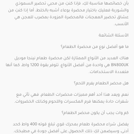
بأن خصائصها مناسبة لكِ، فإذا كنتِ من محبي تحضير السموذي
والشوربة فعليكِ باختيار محضرة بوعاء أشبه بالخلط، أما إذا كنتِ من
عشاق تحضير المعجنات فالمحضرة المزودة بمضرب للعجن هي
الأنسب.
الأسئلة الشائعة
ما هو أفضل نوع من محضرة الطعام؟
هناك العديد من الأنواع الممتازة لكن محضرة طعام نينجا موديل
BN800UK هي واحدة من أفضل الأنواع، تتوفر بقوة 1200 واط، كما أنها
متعددة الاستخدامات.
هل محضر الطعام يفرم اللحم؟
نعم، ويعد هذا أحد أهم مميزات محضرات الطعام، فهي تأتي مع
شفرات حادة يمكنها فرم المكسرات واللحوم وكذلك الخضروات.
كم وات يجب أن يكون محضر الطعام؟
يفضل شراء محضرة طعام بمحرك قوي تبلغ قوته 400 واط كحد
أدنى، وسيضمن لكِ ذلك الحصول على أفضل جودة في مطبخك.