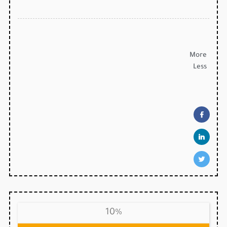
More
Less
10%