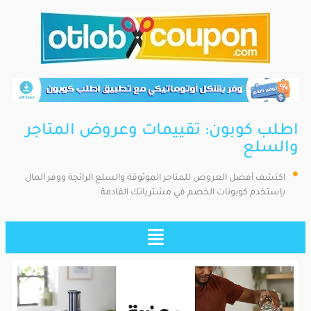
اطلب كوبون: تقييمات وعروض المتاجر
والسلع
اكتشف أفضل العروض للمتاجر الموثوقة والسلع الرائجة ووفر المال
بإستخدم كوبونات الخصم في مشترياتك القادمة