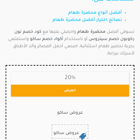
أفضل أنواع محضرة طعام
نصائح اختيار أفضل محضرة طعام
تسوقي أفضل
محضرة طعام
واحصلي عليها مع
كود خصم نون
و
كوبون خصم سيتروس
أو باستخدام
أكواد خصم ساكو
واستمتعي
بجربة تحضير طعام استثنائية، اصنعي أجمل العصائر وألذ الأطباق
لأسرتك ببراعة.
20%
العرض
عروض ساكو
عروض ساكو