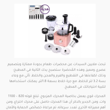
تبحث ملايين السيدات عن محضرات طعام بجودة ممتازة وبتصميم
عصري ومميز، وهذه المُحضرة ستصبح يدك الثانية في المطبخ؛
وذلك لكفاءتها في التقطيع والفرم والعجن والخلط، تأتي مع وعاء
بسة 3.2 لتر للخلط، مع جرة خلاط بسعة 1.8لتر، يمكنك استخدامها
لتلبية احتياجاتك في المطبخ.
المحرك قوي يعمل بخاصية المحرك المزدوج، تبلغ قوته 820 – 1100
وات، ومن الجدير بالذكر أن هذا المحرك حاصل على محرك اختراع، ومن
أهم مميزاته الأخرى تعدد سرعاته، تم مراعاة خصائص الحماية والأمان