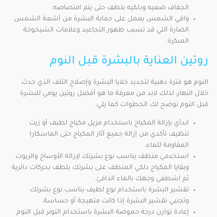
الجفاف ضعيه ودلكيه بلطف حتى يتم امتصاصه.
واقي الشمس يعمل على حماية البشرة من أشعة الشمس
الضارة التي قد تسبب ظهور التجاعيد وعلامات الشيخوخة
المبكرة.
روتين العناية بالبشرة قبل النوم
النوم هو فترة ذهبية لتجديد خلايا البشرة وإصلاح التلف الذي حدث
خلال النهار، لذلك لابد من معرفة ما هو أفضل روتين يومي للبشرة
قبل النوم نوضح لك الخطوات كما يلي:
ابدأي بإزالة المكياج باستخدام مزيل مكياج لطيف أو زيت
تنظيف تأكدي من إزالة جميع آثار المكياج حتى الماسكارا
المقاومة للماء.
استخدمي منظف يناسب نوع بشرتك لإزالة الأوساخ والزيوت
وبقايا المكياج دلكي المنظف على بشرتك بلطف بحركات دائرية
ثم اشطفي وجهك بالماء الدافئ.
تقشير البشرة باستخدام نوع لطيف يناسب نوع بشرتك
وتجنبي تقشير البشرة إذا كانت متهيجة أو حساسة.
إعادة توازن درجة حموضة البشرة باستخدام التونر قبل النوم