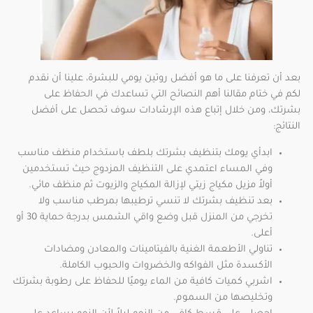
بعد أن تعرفنا على ما هو أفضل روتين يومي للبشرة، علينا أن نقدم
لكم في ختام مقالنا أهم النصائح التي تساعدك في الحفاظ على
بشرتك، ومن خلال إتباع هذه الإرشادات سوف تحصل على أفضل
النتائج:
ابدأي يومك بتنظيف بشرتك بلطف باستخدام منظف مناسب
وفي المساء اعتمدي على التنظيف المزدوج حيث تستخدمين
أولاً مزيل مكياج زيتي لإزالة المكياج والزيوت ثم منظف مائي.
بعد تنظيف بشرتك لا تنسي ترطيبها بمرطب مناسب ولا
تخرجي من المنزل قبل وضع واقي الشمس بدرجة حماية 30 أو
أعلى.
تناولي الأطعمة الغنية بالفيتامينات والمعادن ومضادات
الأكسدة مثل الفواكه والخضروات والحبوب الكاملة.
اشربي كميات كافية من الماء يوميًا للحفاظ على رطوبة بشرتك
وتخليصها من السموم.