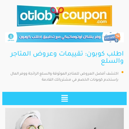
اطلب كوبون: تقييمات وعروض المتاجر
والسلع
اكتشف أفضل العروض للمتاجر الموثوقة والسلع الرائجة ووفر المال
بإستخدم كوبونات الخصم في مشترياتك القادمة