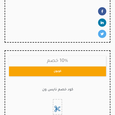
10% خصم
كوبون
كود خصم نايس ون