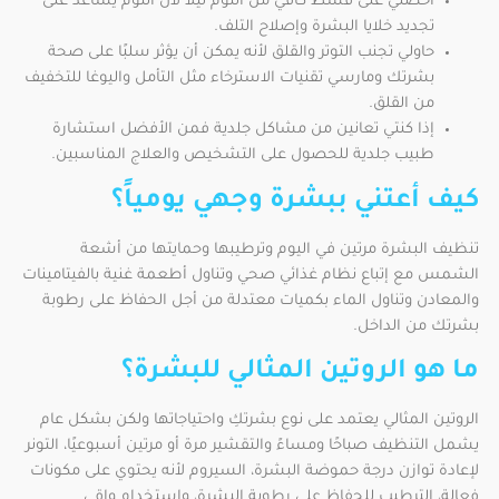
احصلي على قسط كافي من النوم ليلاً لأن النوم يساعد على
تجديد خلايا البشرة وإصلاح التلف.
حاولي تجنب التوتر والقلق لأنه يمكن أن يؤثر سلبًا على صحة
بشرتك ومارسي تقنيات الاسترخاء مثل التأمل واليوغا للتخفيف
من القلق.
إذا كنتي تعانين من مشاكل جلدية فمن الأفضل استشارة
طبيب جلدية للحصول على التشخيص والعلاج المناسبين.
كيف أعتني ببشرة وجهي يومياً؟
تنظيف البشرة مرتين في اليوم وترطيبها وحمايتها من أشعة
الشمس مع إتباع نظام غذائي صحي وتناول أطعمة غنية بالفيتامينات
والمعادن وتناول الماء بكميات معتدلة من أجل الحفاظ على رطوبة
بشرتك من الداخل.
ما هو الروتين المثالي للبشرة؟
الروتين المثالي يعتمد على نوع بشرتكِ واحتياجاتها ولكن بشكل عام
يشمل التنظيف صباحًا ومساءً والتقشير مرة أو مرتين أسبوعيًا، التونر
لإعادة توازن درجة حموضة البشرة، السيروم لأنه يحتوي على مكونات
فعالة، الترطيب للحفاظ على رطوبة البشرة، واستخدام واقي