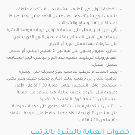
الخطوة الأولى هي تنظيف البشرة يجب استخدام منظف
مناسب لنوع بشرتك كما يجب غسل الوجه مرتين يوميًا صباحًا
ومساءً لإزالة الأوساخ والشوائب.
يأتي دور التونر يعمل على استعادة توازن درجة حموضة البشرة
ويساعد في تقليل المسام، يمكنك إختيار النوع الذي يحتوي
على مكونات مهدئة مثل الورد أو الخيار.
اختاري سيروم يحتوي على فيتامين C لتفتيح البشرة أو حمض
الهيالورونيك لترطيبها ضعيه بعد التونر مباشرة ليتم امتصاصه
بشكل أفضل.
يجب استخدام مرطب مناسب لنوع بشرتك حتى البشرة
الدهنية تحتاج إلى ترطيب لذلك اختاري مرطب خفيف وغير دهني.
استخدمي واقي الشمس بعامل حماية SPF 30 على الأقل
وضعيه قبل الخروج بنصف ساعة، هذا يساعد على حماية
البشرة من الأشعة فوق البنفسجية الضارة.
لا تنسى استخدام مرطب شفاه يحتوي على مكونات مرطبة
مثل فيتامين E أو زبدة الكاكاو هذا يحافظ على نعومة الشفاه
وتقيها من التشققات.
خطوات العناية بالبشرة بالترتيب