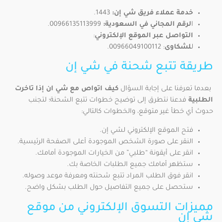
خدمة عملاء فريق شي إن:
1443.
ا
لرقم المجاني في السعودية:
00966135113999.
التواصل عبر الموقع الإلكتروني
:
ل
لشكاوى
: 00966049100112.
طريقة تتبع شحنة في شي إن
بعدما تعرفنا على إجابة السؤال
كيف اتواص مع شي ان إذا تاخرت
الطلبية
فدعنا نتطرق إلى توضيح خطوات تتبع الشحنة؛ لتجنب
حدوث أي خطأ غير متوقع، والخطوات كالتالي:
فتح الموقع الإلكتروني لشي إن.
النقر على صورة الشخص الموجودة أعلى الصفحة الرئيسية.
انقر على أيقونة “طلبي” من الخيارات الموجودة أمامك.
ستظهر أمامك جميع الطلبات الخاصة بك.
انقر فوق الطلب المراد تتبع شحنته ومعرفة موعد وصوله.
ستحصل على جميع التفاصيل حول الطلب بشكل واضح.
مميزات التسوق الإلكتروني من موقع
شي إن