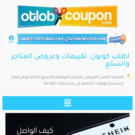
اطلب كوبون: تقييمات وعروض المتاجر
والسلع
اكتشف أفضل العروض للمتاجر الموثوقة والسلع الرائجة ووفر المال
بإستخدم كوبونات الخصم في مشترياتك القادمة