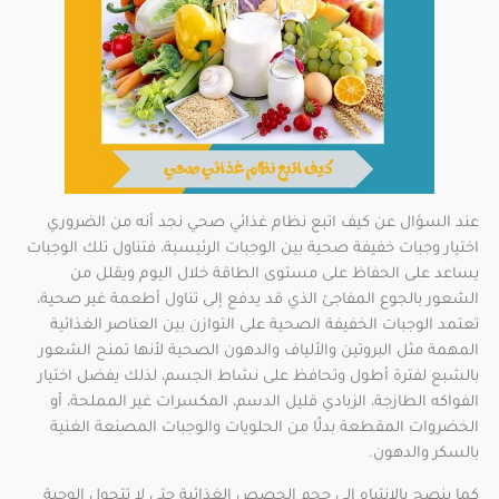
عند السؤال عن كيف اتبع نظام غذائي صحي نجد أنه من الضروري
اختيار وجبات خفيفة صحية بين الوجبات الرئيسية، فتناول تلك الوجبات
يساعد على الحفاظ على مستوى الطاقة خلال اليوم ويقلل من
الشعور بالجوع المفاجئ الذي قد يدفع إلى تناول أطعمة غير صحية،
تعتمد الوجبات الخفيفة الصحية على التوازن بين العناصر الغذائية
المهمة مثل البروتين والألياف والدهون الصحية لأنها تمنح الشعور
بالشبع لفترة أطول وتحافظ على نشاط الجسم، لذلك يفضل اختيار
الفواكه الطازجة، الزبادي قليل الدسم، المكسرات غير المملحة، أو
الخضروات المقطعة بدلًا من الحلويات والوجبات المصنعة الغنية
بالسكر والدهون.
كما ينصح بالانتباه إلى حجم الحصص الغذائية حتى لا تتحول الوجبة