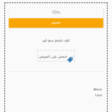
10%
العرض
كود خصم سو كير
احصل على العرض
More
Less