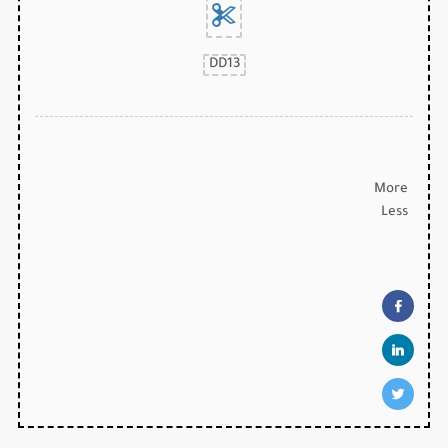
DD13
More
Less