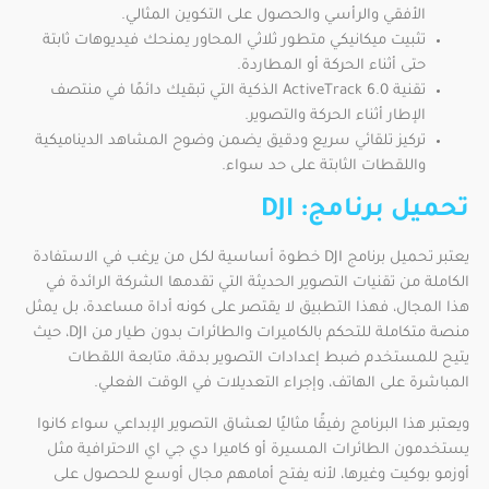
الأفقي والرأسي والحصول على التكوين المثالي.
تثبيت ميكانيكي متطور ثلاثي المحاور يمنحك فيديوهات ثابتة
حتى أثناء الحركة أو المطاردة.
تقنية ActiveTrack 6.0 الذكية التي تبقيك دائمًا في منتصف
الإطار أثناء الحركة والتصوير.
تركيز تلقائي سريع ودقيق يضمن وضوح المشاهد الديناميكية
واللقطات الثابتة على حد سواء.
تحميل برنامج: DJI
يعتبر تحميل برنامج DJI خطوة أساسية لكل من يرغب في الاستفادة
الكاملة من تقنيات التصوير الحديثة التي تقدمها الشركة الرائدة في
هذا المجال، فهذا التطبيق لا يقتصر على كونه أداة مساعدة، بل يمثل
منصة متكاملة للتحكم بالكاميرات والطائرات بدون طيار من DJI، حيث
يتيح للمستخدم ضبط إعدادات التصوير بدقة، متابعة اللقطات
المباشرة على الهاتف، وإجراء التعديلات في الوقت الفعلي.
ويعتبر هذا البرنامج رفيقًا مثاليًا لعشاق التصوير الإبداعي سواء كانوا
يستخدمون الطائرات المسيرة أو كاميرا دي جي اي الاحترافية مثل
أوزمو بوكيت وغيرها، لأنه يفتح أمامهم مجال أوسع للحصول على