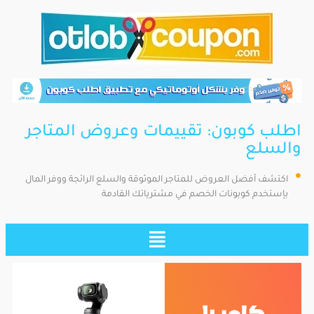
اطلب كوبون: تقييمات وعروض المتاجر
والسلع
اكتشف أفضل العروض للمتاجر الموثوقة والسلع الرائجة ووفر المال
بإستخدم كوبونات الخصم في مشترياتك القادمة