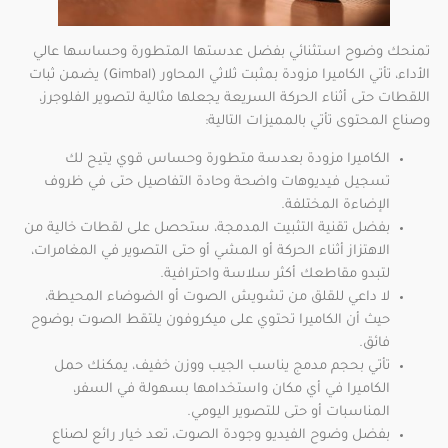
تمنحك وضوح استثنائي بفضل عدستها المتطورة وحساسها عالي
الأداء، تأتي الكاميرا مزودة بمثبت ثلاثي المحاور (Gimbal) يضمن ثبات
اللقطات حتى أثناء الحركة السريعة يجعلها مثالية لتصوير الفلوجرز،
وصناع المحتوى تأتي بالمميزات التالية:
الكاميرا مزودة بعدسة متطورة وحساس قوي يتيح لك
تسجيل فيديوهات واضحة وحادة التفاصيل حتى في ظروف
الإضاءة المختلفة.
بفضل تقنية التثبيت المدمجة، ستحصل على لقطات خالية من
الاهتزاز أثناء الحركة أو المشي أو حتى التصوير في المغامرات،
لتبدو مقاطعك أكثر سلاسة واحترافية.
لا داعي للقلق من تشويش الصوت أو الضوضاء المحيطة،
حيث أن الكاميرا تحتوي على ميكروفون يلتقط الصوت بوضوح
فائق.
تأتي بحجم مدمج يناسب الجيب ووزن خفيف، يمكنك حمل
الكاميرا في أي مكان واستخدامها بسهولة في السفر،
المناسبات أو حتى للتصوير اليومي.
بفضل وضوح الفيديو وجودة الصوت، تعد خيار رائع لصناع