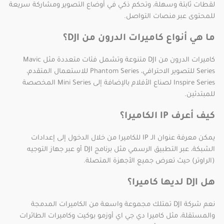
لقطات ثابتة وسهلة، وتحكم ذكي في أوضاع التصوير ومشاركة سريعة
للمحتوى عبر منصات التواصل.
ما هي أنواع كاميرات الدرون من DJI؟
كاميرات الدرون من DJI متنوعة وتشمل فئات متعددة مثل Mavic
Series للتصوير الاحترافي، Phantom Series للاستعمال المتقدم،
Inspire Series لصناع الأفلام بالإضافة إلى Mini Series المخصصة
للمبتدئين.
كيف أعرف IP الكاميرا؟
يمكن معرفة عنوان الـ IP للكاميرا من خلال الدخول إلى إعدادات
الشبكة، عبر التطبيق الرسمي مثل برنامج DJI أو عبر جهاز التوجيه
(الراوتر) حيث تعرض جميع الأجهزة المتصلة.
هل DJI لديها كاميرا؟
نعم شركة DJI تمتلك مجموعة واسعة من الكاميرات المدمجة
والمستقلة، مثل كاميرا دي جي اي أوزمو بوكيت وكاميرات الطائرات