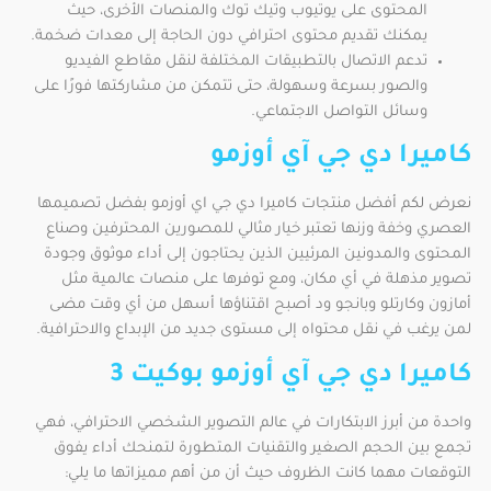
المحتوى على يوتيوب وتيك توك والمنصات الأخرى، حيث
يمكنك تقديم محتوى احترافي دون الحاجة إلى معدات ضخمة.
تدعم الاتصال بالتطبيقات المختلفة لنقل مقاطع الفيديو
والصور بسرعة وسهولة، حتى تتمكن من مشاركتها فورًا على
وسائل التواصل الاجتماعي.
كاميرا دي جي آي أوزمو
نعرض لكم أفضل منتجات كاميرا دي جي اي أوزمو بفضل تصميمها
العصري وخفة وزنها تعتبر خيار مثالي للمصورين المحترفين وصناع
المحتوى والمدونين المرئيين الذين يحتاجون إلى أداء موثوق وجودة
تصوير مذهلة في أي مكان، ومع توفرها على منصات عالمية مثل
أمازون وكارتلو وبانجو ود أصبح اقتناؤها أسهل من أي وقت مضى
لمن يرغب في نقل محتواه إلى مستوى جديد من الإبداع والاحترافية.
كاميرا دي جي آي أوزمو بوكيت 3
واحدة من أبرز الابتكارات في عالم التصوير الشخصي الاحترافي، فهي
تجمع بين الحجم الصغير والتقنيات المتطورة لتمنحك أداء يفوق
التوقعات مهما كانت الظروف حيث أن من أهم مميزاتها ما يلي: