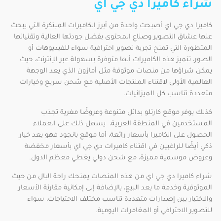
شراء كاميرا دي جي اي
كاميرا دي جي اي أصبحت واحدة من أبرز الكاميرات المبتكرة التي يبحث
عنها عشاق التصوير وصناع المحتوى بفضل جودتها العالية وتقنياتها
المتطورة التي تمنح تجربة تصوير احترافية سواء للفيديوهات أو
الصور، تتميز هذه الكاميرات أنها متوفرة بسهولة عبر الإنترنت، حيث
يمكن شراؤها من منصات موثوقة مثل أمازون الذي يعد الوجهة
العالمية الأولى لاقتناء المنتجات الأصلية مع شحن سريع وخيارات
متعددة تناسب كل الميزانيات.
كذلك يوفر موقع كارتلو بدائل متنوعة وعروضًا مغرية تجذب
المستخدمين في المنطقة العربية، يسهل ذلك على العملاء
الحصول على الكاميرا بأسعار رائعة، أما موقع بانجود فهو يعد خيار
ذكي أيضًا للراغبين في اقتناء كاميرات دي جي اي بأسعار مخفضة
وعروض موسمية مميزة، مع شحن دولي يغطي معظم الدول.
شراء كاميرا دي جي اي من هذه المنصات يمنحك راحة البال من حيث
الموثوقية وخدمة ما بعد البيع، بالإضافة إلى إمكانية مقارنة الأسعار
والاختيار بين إصدارات متعددة تناسب مختلف الاحتياجات، سواء
للتصوير الاحترافي أو المغامرات اليومية.