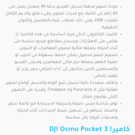
جودة تصوير مذهلة تسجل الفيديو بدقة 4K بمعدل يصل حتى
60 إطار في الثانية، مع قدرات تصوير بطيء فائق والدعم الكامل
لتقنيات HDR، يعني ذلك لقطات غنية بالتفاصيل والألوان
الحقيقية.
التثبيت الإلكتروني الذكي ميزة أساسية في هذه الكاميرا، إذ
يقضي على الاهتزازات ويسمح بمقاطع فيديو سلسة حتى
أثناء الحركة يجعلها مثالية لتصوير المغامرات أو التدوين.
تصميم صغير محمول يمكن حملها بسهولة في الجيب أو
حقيبة الظهر يجعلها خيار مثالي للمغامرين ومدوني الفيديو
والمسافرين الذين يحتاجون إلى أداء احترافي بدون وزن أو
تعقيد إضافي.
وظائف متعددة ذكية تشمل تتبع الوجه والجسم، أوضاع تصوير
تلقائية مثل الـ Panorama والـ Timelapse، وقدرة على التصوير
الليلي بوضوح ممتاز.
توفر شاشة لمس دقيقة وسريعة الاستجابة مع قائمة تحكم
واضحة، تساهم في تسهيل ضبط الإعدادات أثناء الحركة
وتعديلات الزوايا بكل سلاسة.
كاميرا DJI Osmo Pocket 3