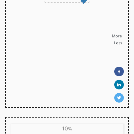
More
Less
10%