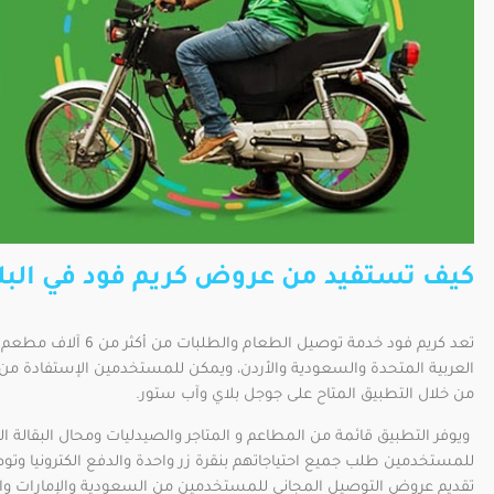
كيف تستفيد من عروض كريم فود في البلا
العربية المتحدة والسعودية والأردن، ويمكن للمستخدمين الإستفادة من
من خلال التطبيق المتاح على جوجل بلاي وآب ستور.
ويوفر التطبيق قائمة من المطاعم و المتاجر والصيدليات ومحال البقالة 
للمستخدمين طلب جميع احتياجاتهم بنقرة زر واحدة والدفع الكترونيا وتوص
تقديم عروض التوصيل المجاني للمستخدمين من السعودية والإمارات وال