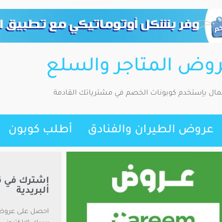
روض المتاجر والسلع
لمال بإستخدم كوبونات الخصم في مشترياتك القادمة
عروض الطيران والفنادق
أطلب كوبون
إشترك في ق
البريدية
احصل على عروض 