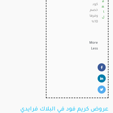
ف
كود
ع
خصم
ا
وفرها
ل
10%
More
Less
عروض كريم فود في البلاك فرايدي