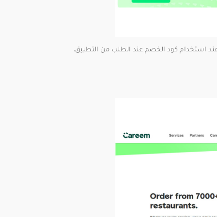
جدد على خصم 60% على اول 3 طلبات لهم عند استخدام كود الخصم عند الطلب من التطبيق،