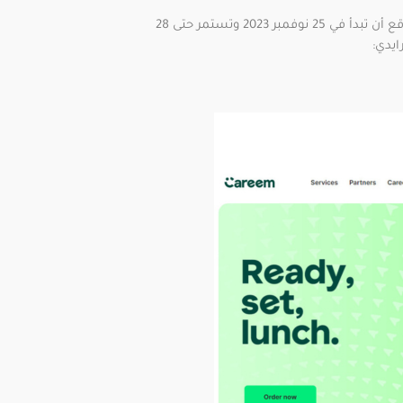
بمناسبة البلاك فرايدي، والتي من المتوقع أن تبدأ في 25 نوفمبر 2023 وتستمر حتى 28