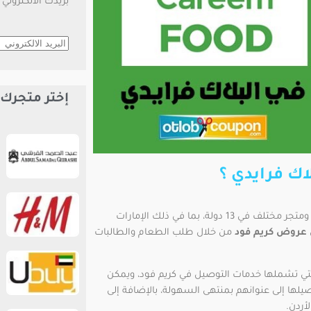
بريدك الالكتروني
إختر متجرك
ك فرايدي ؟
تعد كريم فود خدمة توصيل الطعام والطلبات من أكثر من 6 آلاف مطعم ومتجر مختلف في 13 دولة، بما في ذلك الإمارات
عروض كريم فود
من خلال طلب الطعام والطالبات
التي تشملها خدمات التوصيل في كريم فود، ويمكن
يلها إلى عنوانهم بمنتهى السهولة، بالإضافة إلى
أردن.