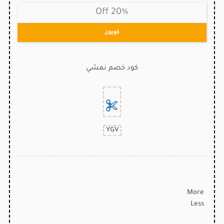
20% Off
كوبون
كود خصم نمشي
YGV
More
Less