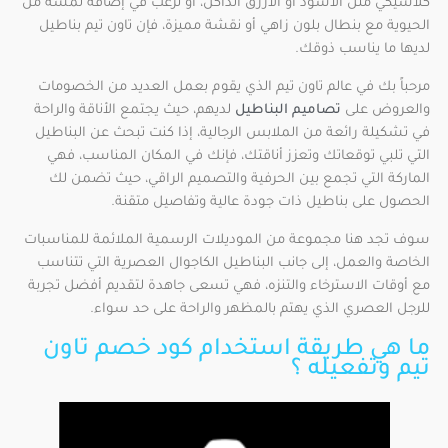
كلاسيكي مثل الأسود أو الأزرق الداكن، أو ترغب في إضافة لمسة من
الحيوية مع بنطال بلون زاهي أو نقشة مميزة، فإن تاون تيم بناطيل
لديها ما يناسب ذوقك.
مرحباً بك في عالم تاون تيم الذي يقوم بعمل العديد من الخصومات
والعروض على
تصاميم البناطيل
لديهم، حيث يجتمع الأناقة والراحة
في تشكيلة رائعة من الملابس الرجالية، إذا كنت تبحث عن البناطيل
التي تلبي توقعاتك وتعزز أناقتك، فإنك في المكان المناسب، فهي
الماركة التي تجمع بين الحرفية والتصميم الراقي، حيث تضمن لك
الحصول على بناطيل ذات جودة عالية وتفاصيل متقنة.
سوف تجد هنا مجموعة من الموديلات الرسمية الملائمة للمناسبات
الخاصة والعمل، إلى جانب البناطيل الكاجوال العصرية التي تتناسب
مع أوقات الاسترخاء والتنزه، فهي تسعى جاهدة لتقديم أفضل تجربة
للرجل العصري الذي يهتم بالمظهر والراحة على حد سواء.
ما هي طريقة استخدام كود خصم تاون
تيم وتفعيله ؟