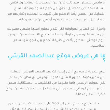
أو فاكهي منعش، بعد ذلك قارن بين الخصومات المتاحة ولا تكتفي
بنسبة التخفيض فقط، بل تحقق من حجم العبوة وقيمة المنتج
الفعلية، من المهم أيضًا الاطلاع على تقييمات العملاء وتجاربهم مع
العطر قبل شرائه، هذا يمنحك فكرة أوضح عن جودته وثباته.
وأخيرًا، اختر المتاجر الموثوقة التي تقدم عطور أصلية يضمن حصولك
على تجربة فاخرة تدوم طويلًا، وبهذا تستطيع الاستفادة من عروض
اليوم الوطني للعطور بأفضل طريقة تجمع بين الجودة والسعر
المناسب.
ما هي عروض موقع عبدالصمد القرشي
؟
تمتع بتجربة فريدة مع أرقى إصدارات عبد الصمد القرشي الأصلية،
التي تتميز بكونها عطور لا مثيل لها ولا تتوفر في أي مكان آخر، يقدم
لكم الموقع الرسمي باقة متنوعة من التخفيضات الاستثنائية، ضمن
عروض اليوم الوطني للعطور، لكي تجدوا كل ما تبحثون عنه من روائح
فاخرة بأسعار مذهلة.
استمتع بخصم يصل إلي 50% على مجموعة كبيرة من عطور
مسك عبد الصمد القرشي، والتي تشمل تشكيلة غنية مثل