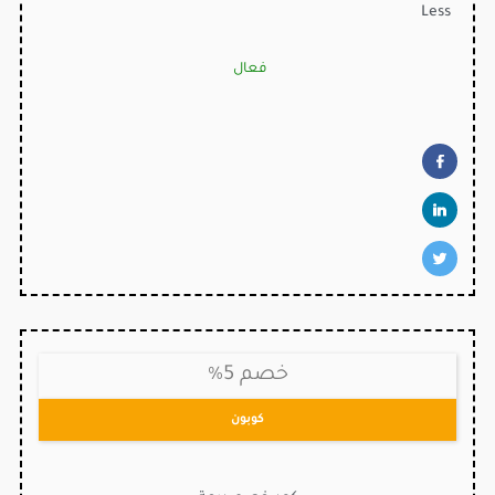
Less
فعال
خصم 5%
كوبون