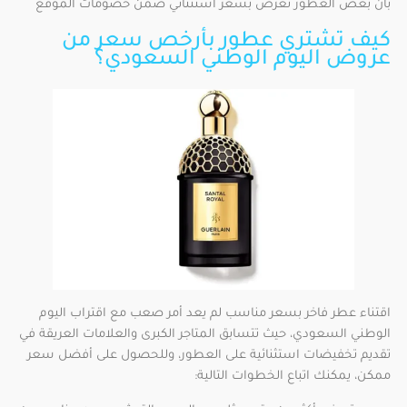
بأن بعض العطور تعرض بسعر استثنائي ضمن خصومات الموقع
كيف تشتري عطور بأرخص سعر من
عروض اليوم الوطني السعودي؟
اقتناء عطر فاخر بسعر مناسب لم يعد أمر صعب مع اقتراب اليوم
الوطني السعودي، حيث تتسابق المتاجر الكبرى والعلامات العريقة في
تقديم تخفيضات استثنائية على العطور، وللحصول على أفضل سعر
ممكن، يمكنك اتباع الخطوات التالية: