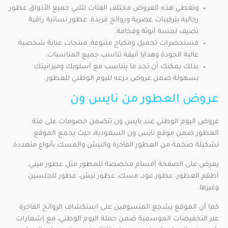
وتغطي هذه العروض مختلف الفئات لتلبي جميع الأذواق عطور
رجالية بتركيبات عصرية وروائح فريدة، عطور نسائية راقية
تضيف لمسة أنوثة وفخامة.
مستحضرات تجميل ومكياج متنوعة، منتجات عناية شخصية
عالية الجودة وهدايا أنيقة تناسب جميع المناسبات.
بذلك يمكنك أن تجد ما يتناسب مع أسلوبك وميزانيتك
بسهولة ضمن عروض درعه لليوم الوطني للعطور.
عروض العطور من نايس ون
عروض اليوم الوطني عند نايس ون تتضمن خصومات على فئة
العطور ضمن موقع نايس ون السعودية، حيث يجمع الموقع
تشكيلة ضخمة من العطور الفاخرة والنيش والمسك بأنواع متعددة.
يعرض على الصفحة أقسام مخصصة للعطور مثل عطور ميني،
أطقم العطور، عطور عود، مسك، عطور نيش، عطور للجنسين
وغيرها.
كما أن الموقع يشجع المتسوقين على استكشاف الروائح الفاخرة
عبر التخفيضات الموسمية ضمن حملة اليوم الوطني، مع إشعارات