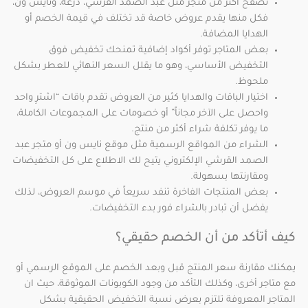
تصفح أكثر من متجر مثل عبد الصمد القرشي، درعه، ونايس ون،
فكل منها يقدم عروض خاصة قد تختلف في قيمة الخصم أو
الهدايا المضافة.
بعض المتاجر توفر أكواد إضافية تمنحك تخفيض فوق
التخفيض الأساسي، وهو ما يقلل السعر النهائي للعطر بشكل
ملحوظ.
اختيار الباقات والهدايا كثير من العروض تقدم باقات “اشترِ واحد
واحصل على الآخر مجاناً” أو خصومات على المجموعات الكاملة،
ما يوفر تكلفة شراء أكثر من منتج.
الشراء من المواقع الرسمية مثل موقع نايس ون أو متجر عبد
الصمد القرشي الإلكتروني يتيح لك الاطلاع على كل التخفيضات
ومقارنتها بسهولة.
بعض المنتجات الفاخرة تنفد سريعاً في موسم العروض، لذلك
يفضل أن تبادر بالشراء فور بدء التخفيضات.
كيف أتأكد من أن الخصم حقيقي؟
يمكنك مقارنة سعر المنتج قبل وبعد الخصم على الموقع الرسمي أو
مع متاجر أخرى، وكذلك التأكد من وجود الكوبونات الموثوقة، حيث ان
المتاجر المعروفة تلتزم بعرض نسبة التخفيض الحقيقية بشكل