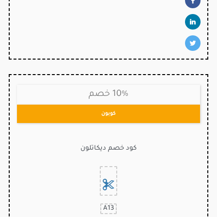
10% خصم
كوبون
كود خصم ديكاتلون
A13