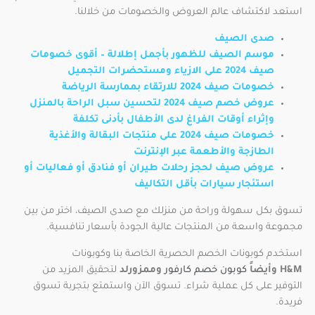
استعد لاكتشاف عالم العروض والخصومات من خلالنا.
صدى الصيف
موسم الصيف للظهور بأجمل إطلالة – أقوى خصومات
صيف 2024 على الازياء ومستحضرات التجميل
خصومات صيف 2024 للارتقاء بممارسة الرياضة
عروض خصم صيف 2024 لتحسين سبل الراحة بالمنزل
وإثراء أوقات الفراغ لدى الأطفال بأدنى تكلفة
خصومات صيف 2024 على منتجات البقالة والأغذية
الطازجة والأطعمة عبر الإنترنت
عروض صيف لحجز رحلات طيران أو فنادق أو فعاليات أو
استئجار سيارات بأقل التكاليف
تسوق بكل سهولة وراحة من منزلك مع صدى الصيف، اختر من بين
مجموعة واسعة من المنتجات عالية الجودة بأسعار تنافسية.
استخدم كوبونات الخصم الحصرية الخاصة بنا وكوبونات
H&M وأيضاً
كوبون خصم كارفور
وممزورلد
لتحقيق المزيد من
التوفير على كل عملية شراء. تسوق الآن واستمتع بتجربة تسوق
فريدة.