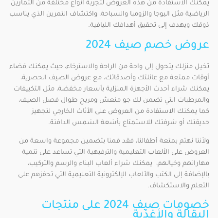
يمكنك الاستفادة من هذه العروض لتجربة أنواع مختلفة من التمارين
الرياضية مثل اليوجا والزومبا والسباحة، واكتشاف التمرين الذي يناسب
ذوقك ويهدف إلى تحقيق أهدافك اللياقية.
عروض خصم صيف 2024
تخيل منزلك يتحول إلى واحة من الراحة والاسترخاء، حيث يمكنك قضاء
أوقات ممتعة مع عائلتك وأصدقائك، مع عروض الصيف الحصرية،
يمكنك شراء أحدث الأجهزة المنزلية بأسعار مخفضة، مثل التكييفات
والمرطبات التي تضمن لك جو منعش ومريح طوال فصل الصيف،
كما يمكنك الاستفادة من العروض على الأثاث الخارجي لتجهيز
حديقتك أو شرفتك للاستمتاع بأشعة الشمس الدافئة.
ولأننا نهتم بمتعة أطفالنا، فقد قمنا بتضمين مجموعة واسعة من
العروض على الألعاب التعليمية والترفيهية التي تساعد على تنمية
مهاراتهم وخيالهم، يمكنك شراء ألعاب البناء والرسم والتركيب،
بالإضافة إلى الكتب والألعاب الإلكترونية التعليمية التي تحفزهم على
التعلم والاستكشاف.
خصومات صيف 2024 على منتجات
البقالة والأغذية