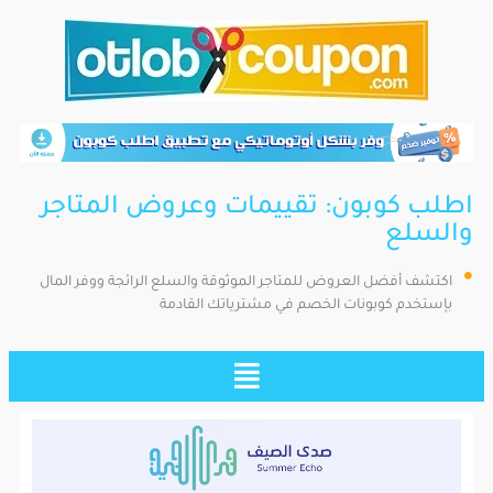
اطلب كوبون: تقييمات وعروض المتاجر
والسلع
اكتشف أفضل العروض للمتاجر الموثوقة والسلع الرائجة ووفر المال
بإستخدم كوبونات الخصم في مشترياتك القادمة