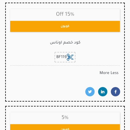
15% Off
كوبون
كود خصم اوناس
BF119
More
Less
5%
كوبون