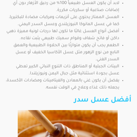
لابد أن يكون العسل طبيعياً 100% من رحيق الأزهار دون أي
إضافات صناعية أو سكريات مكررة.
العسل الممتاز يحتوي على أنزيمات ومركبات مضادة للبكتيريا،
كما في عسل المانوكا النيوزيلندي وعسل السدر اليمني.
أفضل أنواع العسل غالبًا ما تكون لها درجات لونية مميزة ذهبي
داكن أو فاتح شفاف وقوام سميك طبيعي يثبت نقاءه.
الطعم يجب أن يكون متوازنًا بين الحلاوة الطبيعية والعمق
النابع من نوع الزهور مثل عسل الأكاسيا الخفيف أو عسل
السدر الغني.
البيئات الجبلية أو المناطق ذات التنوع النباتي الكبير تعطي
عسل بجودة استثنائية مثل جبال اليمن ونيوزيلندا.
يفضل أن يكون غني بالمعادن والفيتامينات ومضادات الأكسدة،
يجعله ذلك غذاء وعلاج في الوقت نفسه.
أفضل عسل سدر