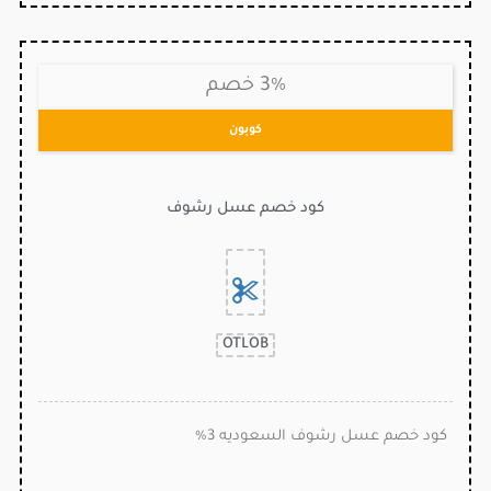
3% خصم
كوبون
كود خصم عسل رشوف
OTLOB
كود خصم عسل رشوف السعوديه 3%