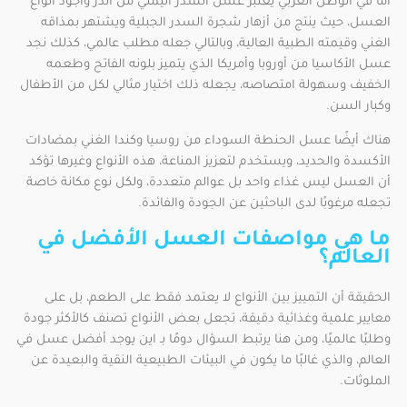
أما في الوطن العربي يعتبر عسل السدر اليمني من أندر وأجود أنواع
العسل، حيث ينتج من أزهار شجرة السدر الجبلية ويشتهر بمذاقه
الغني وقيمته الطبية العالية، وبالتالي جعله مطلب عالمي، كذلك نجد
عسل الأكاسيا من أوروبا وأمريكا الذي يتميز بلونه الفاتح وطعمه
الخفيف وسهولة امتصاصه، يجعله ذلك اختيار مثالي لكل من الأطفال
وكبار السن.
هناك أيضًا عسل الحنطة السوداء من روسيا وكندا الغني بمضادات
الأكسدة والحديد، ويستخدم لتعزيز المناعة، هذه الأنواع وغيرها تؤكد
أن العسل ليس غذاء واحد بل عوالم متعددة، ولكل نوع مكانة خاصة
تجعله مرغوبًا لدى الباحثين عن الجودة والفائدة.
ما هي مواصفات العسل الأفضل في
العالم؟
الحقيقة أن التمييز بين الأنواع لا يعتمد فقط على الطعم، بل على
معايير علمية وغذائية دقيقة، تجعل بعض الأنواع تصنف كالأكثر جودة
وطلبًا عالميًا، ومن هنا يرتبط السؤال دومًا بـ اين يوجد أفضل عسل في
العالم، والذي غالبًا ما يكون في البيئات الطبيعية النقية والبعيدة عن
الملوثات.