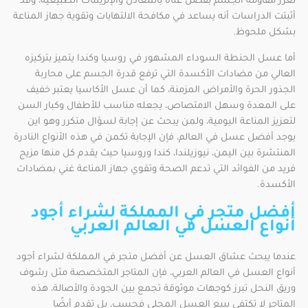
تعزز مقاومة الجسم بفضل غناه بالمعادن والإنزيمات الطبيعية، وقد
أثبتت الدراسات أنه يساعد في مكافحة الالتهابات وتقوية جهاز المناعة
بشكل ملحوظ.
أما عسل الحنطة السوداء المشهور في روسيا وكندا يتميز بتركيزه
العالي من مضادات الأكسدة التي ترفع قدرة الجسم على محاربة
الجذور الحرة والأمراض المزمنة، كما أن عسل الأكاسيا يعتبر خفيف
على المعدة وسهل الامتصاص، يجعله مناسب للأطفال وكبار السن
لتعزيز المناعة اليومية، ولمن يبحث عن إجابة لسؤال متكرر وهو اين
يوجد أفضل عسل في العالم، فإن الإجابة تكمن في هذه الأنواع النادرة
المنتشرة بين اليمن، نيوزيلندا، كندا وروسيا حيث يقدم كل منها مزيج
فريد من الفوائد التي تدعم الصحة وتقوي جهاز المناعة غني بمضادات
الأكسدة.
أفضل متجر في المملكة لشراء أجود
أنواع العسل في العالم العربي
عندما يبحث عشاق العسل عن أفضل متجر في المملكة لشراء أجود
أنواع العسل في العالم العربي، فإن المتاجر المتخصصة مثل رشوف
وريق النحل تبرز كوجهات موثوقة تجمع بين الجودة والأصالة، هذه
المتاجر لا تكتفي ببيع العسل المحلي فحسب، بل تقدم أيضًا