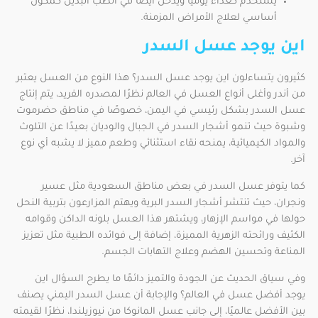
يستخدم كغذاء يوميًا ويدخل أيضًا في الطب البديل كمكوّن
أساسي لعلاج الأمراض المزمنة.
اين يوجد عسل السدر
كثيرون يتساءلون اين يوجد عسل السدر؟ هذا النوع من العسل يعتبر
من أندر وأغلى أنواع العسل في العالم نظرًا لمصدره الفريد، يتم إنتاج
عسل السدر بشكل رئيسي في اليمن، خصوصًا في مناطق حضرموت
وشبوة حيث تنمو أشجار السدر في الجبال والوديان بعيدًا عن التلوث
والمواد الكيميائية، يمنحه نقاء استثنائي وطعم مميز لا يشبه أي نوع
آخر.
كما يتوفر عسل السدر في بعض مناطق السعودية مثل عسير
ونجران، حيث تنتشر أشجار السدر البرية ويهتم المزارعون بتربية النحل
حولها في مواسم الإزهار، ويشتهر هذا العسل بلونه الداكن وقوامه
الكثيف ورائحته الزهرية المميزة، إضافة إلى فوائده الطبية مثل تعزيز
المناعة وتحسين الهضم وعلاج التهابات الجسم.
وفي سياق الحديث عن الجودة والتميز دائمًا ما يطرح السؤال اين
يوجد أفضل عسل في العالم؟ والإجابة أن عسل السدر اليمني يصنف
بين الأفضل عالميًا، إلى جانب عسل المانوكا من نيوزيلندا، نظرًا لقيمته