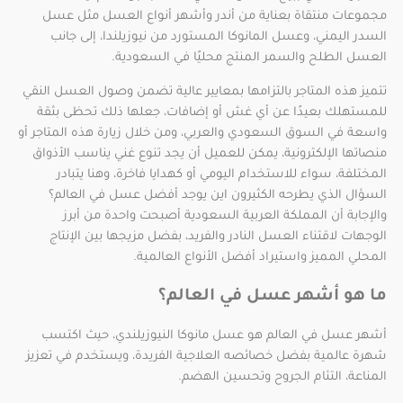
مجموعات منتقاة بعناية من أندر وأشهر أنواع العسل مثل عسل
السدر اليمني، وعسل المانوكا المستورد من نيوزيلندا، إلى جانب
العسل الطلح والسمر المنتج محليًا في السعودية.
تتميز هذه المتاجر بالتزامها بمعايير عالية تضمن وصول العسل النقي
للمستهلك بعيدًا عن أي غش أو إضافات، جعلها ذلك تحظى بثقة
واسعة في السوق السعودي والعربي، ومن خلال زيارة هذه المتاجر أو
منصاتها الإلكترونية، يمكن للعميل أن يجد تنوع غني يناسب الأذواق
المختلفة، سواء للاستخدام اليومي أو كهدايا فاخرة، وهنا يتبادر
السؤال الذي يطرحه الكثيرون اين يوجد أفضل عسل في العالم؟
والإجابة أن المملكة العربية السعودية أصبحت واحدة من أبرز
الوجهات لاقتناء العسل النادر والفريد، بفضل مزيجها بين الإنتاج
المحلي المميز واستيراد أفضل الأنواع العالمية.
ما هو أشهر عسل في العالم؟
أشهر عسل في العالم هو عسل مانوكا النيوزيلندي، حيث اكتسب
شهرة عالمية بفضل خصائصه العلاجية الفريدة، ويستخدم في تعزيز
المناعة، التئام الجروح وتحسين الهضم.