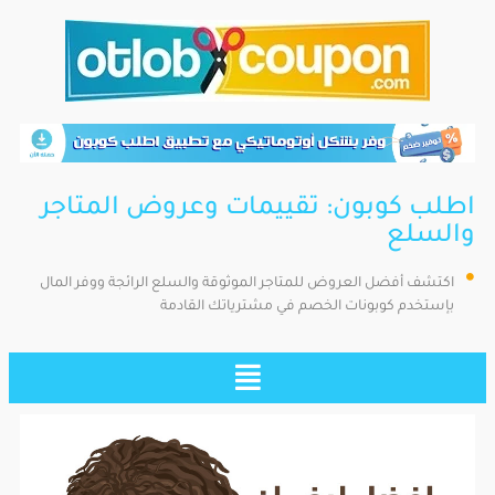
اطلب كوبون: تقييمات وعروض المتاجر
والسلع
اكتشف أفضل العروض للمتاجر الموثوقة والسلع الرائجة ووفر المال
بإستخدم كوبونات الخصم في مشترياتك القادمة