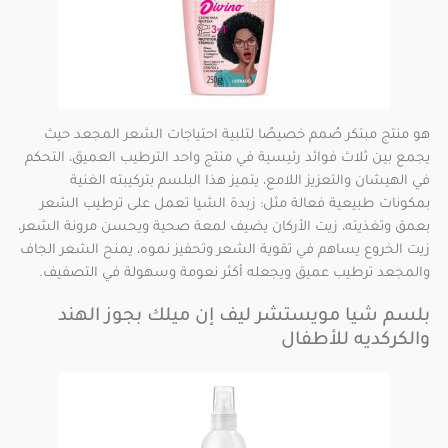
هو منتج مبتكر صُمم خصيصًا لتلبية احتياجات الشعر المجعد حيث
يجمع بين ثلاث فوائد رئيسية في منتج واحد الترطيب العميق، التحكم
في الهيشان والتعزيز اللامع، يتميز هذا البلسم بتركيبته الغنية
بمكونات طبيعية فعالة مثل: زبدة الشيا تعمل على ترطيب الشعر
بعمق وتغذيته، زيت الأركان يضيف لمعة صحية ويحسن مرونة الشعر،
زيت الخروع يساهم في تقوية الشعر وتحفيز نموه، يمنح الشعر الجاف
والمجعد ترطيب عميق ويجعله أكثر نعومة وسهولة في التصفيف.
بلسم شيا مويستشر ليف إن ميلك بجوز الهند
والكركديه للأطفال