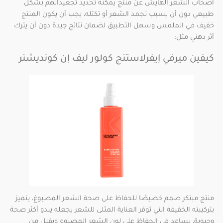
أصحاب الشعر الهايش عن منتج يمكنه تحديد تجعيداتهم بشكل
طبيعي دون أن يسبب تجمد الشعر أو تكتله، يجب أن يكون المنتج
خفيف في الملمس وسهل التطبيق لضمان نتائج جيدة دون أن يترك
أثر دهني مثل:
كيفين ميرفي إيفرلاستنج كولور ليف إن كونديشنر
منتج مبتكر صمم خصيصًا للحفاظ على صحة الشعر المصبوغ، يتميز
بتركيبته الخفيفة التي توفر العناية المثلى للشعر يجعله يبدو أكثر صحة
وحيوية، يساعد في الحفاظ على لون الشعر المصبوغ ويقلل من