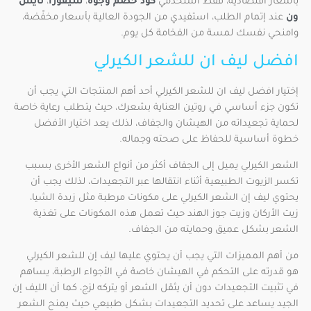
بأسعار اقتصادية، فقط استخدمي
كود خصم وجوه
،
سيفورا
،
نايس
ون
عند إتمام الطلب، استفيدي من الجودة العالية بأسعار مخفّضة،
وامنحي نفسك لمسة من الفخامة كل يوم.
افضل ليف ان للشعر الكيرلي
إختيار افضل ليف ان للشعر الكيرلي أحد أهم المنتجات التي يجب أن
تكون جزء أساسي في روتين العناية بشعرك، حيث يتطلب رعاية خاصة
لحماية تجعيداته من الهيشان والجفاف، لذلك يعد اختيار الأفضل
خطوة أساسية للحفاظ على صحته وجماله.
الشعر الكيرلي يميل إلى الجفاف أكثر من أنواع الشعر الأخرى بسبب
تكسر الزيوت الطبيعية أثناء انتقالها عبر التجعيدات، لذلك يجب أن
يحتوي ليف إن الشعر الكيرلي على مكونات مرطبة مثل زبدة الشيا،
زيت الأركان وزيت جوز الهند حيث تعمل هذه المكونات على تغذية
الشعر بشكل عميق وحمايته من الجفاف.
من أهم المميزات التي يجب أن يحتوي عليها ليف إن للشعر الكيرلي
هو قدرته على التحكم في الهيشان خاصة في الأجواء الرطبة، يساهم
في تثبيت التجعيدات دون أن يثقل الشعر أو يتركه لزج، كما أن الليف إن
الجيد يساعد على تحديد التجعيدات بشكل طبيعي حيث يمنح الشعر