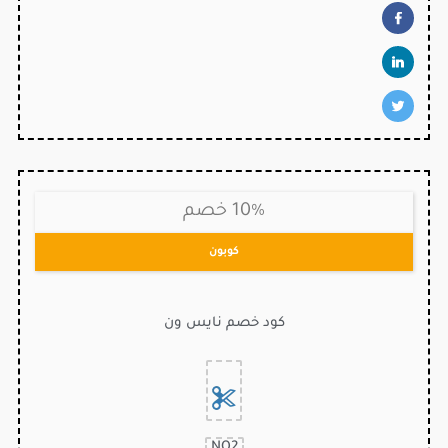
10% خصم
كوبون
كود خصم نايس ون
NO2