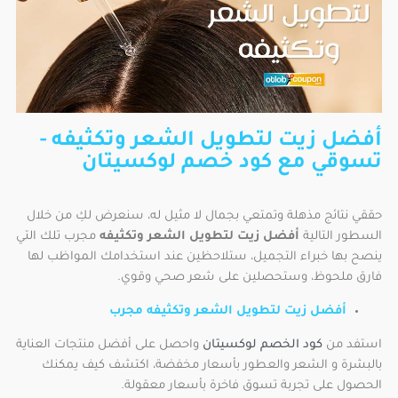
أفضل زيت لتطويل الشعر وتكثيفه -
تسوقي مع كود خصم لوكسيتان
حققي نتائج مذهلة وتمتعي بجمال لا مثيل له، سنعرض لكِ من خلال
السطور التالية
أفضل زيت لتطويل الشعر وتكثيفه
مجرب تلك التي
ينصح بها خبراء التجميل، ستلاحظين عند استخدامك المواظب لها
فارق ملحوظ، وستحصلين على شعر صحي وقوي.
أفضل زيت لتطويل الشعر وتكثيفه مجرب
استفد من
كود الخصم لوكسيتان
واحصل على أفضل منتجات العناية
بالبشرة و الشعر والعطور بأسعار مخفضة، اكتشف كيف يمكنك
الحصول على تجربة تسوق فاخرة بأسعار معقولة.