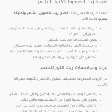
اهمية زيت الجوجوبا لتكثيف الشعر
صنفه خبراء التجميل بأنه
أفضل زيت لتطويل الشعر وتكثيفه
مجرب
وذلك لأنه:
غني بالمعادن والفيتامينات التي تعمل على تغذية الشعر من
الجذور إلى الأطراف.
يمكن استخدامه كماسك للشعر.
لن يمنحك الطول والكثافة المطلوبة فقط، لكنه سيعالج
مشاكل فروة الرأس كالقشرة المزعجة وما يتابعها من حكة،
لتحصلي على فروة رأس وشعر صحي ولامع.
مزايا ومواصفات زيت اللوز للشعر
من الزيوت المعروفة بفاعليتها لتطويل الشعر وتكثيفه، مميزاته
كالتالي:
يتضمن فيتامينات وأحماض دهنية ضرورية إلى صحة الشعر.
يحتوي على نسبة كبيرة من المغنيسيوم والبروتينات.
إذا كنتِ تعانين من التقصف فسيساعدك أيضًا على حل
مشكلتك، وهذا يعني أنك ستحققين هدفك الجمالي