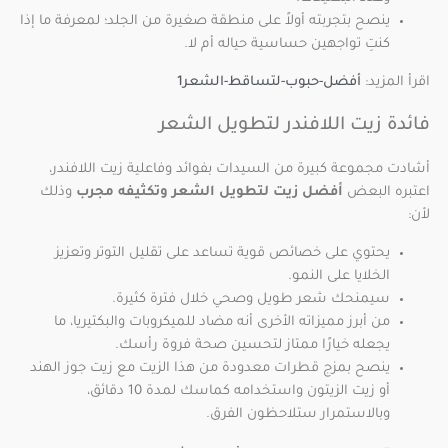
ينصح بتجربته أولاً على منطقة صغيرة من الجلد؛ لمعرفة ما إذا
كنتِ تواجهين حساسية حياله أم لا.
اقرأ المزيد:
أفضل-حبوب-لتساقط-الشعر1
فائدة زيت اللافندر لتطويل الشعر
أشادت مجموعة كبيرة من السيدات بفوائد وفاعلية زيت اللافندر،
اعتبره البعض
أفضل زيت لتطويل الشعر وتكثيفه مجرب
وذلك
لأن:
يحتوي على خصائص قوية تساعد على تقليل التوتر وتعزيز
الخلايا على النمو.
سيمنحك شعر طويل وصحي خلال فترة كثيرة.
من أبرز مميزاته الأخرى أنه مضاد للميكروبات والبكتيريا، ما
يجعله خيارًا ممتاز لتحسين صحة فروة رأسك.
ينصح بمزج قطرات معدودة من هذا الزيت مع زيت جوز الهند
أو زيت الزيتون واستخدامه كماسك لمدة 10 دقائق،
وبالاستمرار ستلاحظون الفرق.