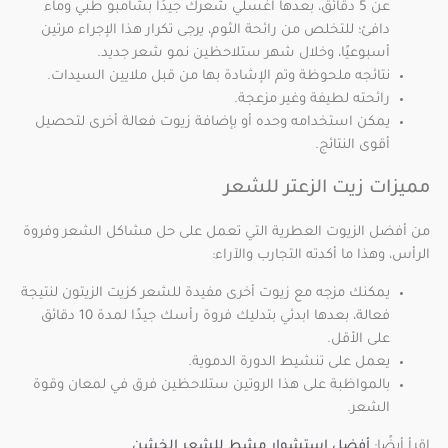
عن 5 دقائق، بعدها اغسلي شعرك جيدًا بشامبو طبي وماء
دافئ؛ للتخلص من رائحة الثوم، يرجى تكرار هذا الإجراء مرتين
أسبوعيًا، وخلال شهر ستلاحظين نمو شعر جديد.
نتائجه ملحوظة وتم الإشادة بها من قبل ملايين السيدات.
رائحته لطيفة وغير مزعجة.
يمكن استخدامه وحده أو بإضافة زيوت فعالة أخرى لتحصيل
أقوى النتائج.
مميزات زيت الزعتر للشعر
من أفضل الزيوت العطرية التي تعمل على حل مشاكل الشعر وفروة
الرأس، وهذا ما أكدته التجارب والآراء:
يمكنك مزجه مع زيوت أخرى مفيدة للشعر كزيت الزيتون لنتيجة
فعالة، بعدها ابدئي بتدليك فروة رأسك جيدًا لمدة 10 دقائق
على الأقل.
يعمل على تنشيط الدورة الدموية.
بالمواظبة على هذا الروتين ستلاحظين فرق في لمعان وقوة
الشعر.
اقرأ أيضًا:
أفضل استشوار مشط للشعر الخشن