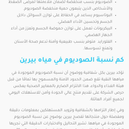
الصوديوم بنسب منخفضة لضمان ملاءمتها لمرضى الضغط
والأشخاص الذين يتبعون حمية منخفضة الصوديوم.
البوتاسيوم يساعد في الحفاظ على توازن السوائل داخل
الجسم وتحسين الأداء العضلي.
البيكربونات تعمل على توازن حموضة الجسم وتعزز من أداء
الجهاز الهضمي.
الفلورايد متوفر بنسب طبيعية وآمنة تدعم صحة الأسنان
وتمنع تسوسها.
كم نسبة الصوديوم في مياه بيرين
تؤكد بيرين بكل شفافية ووضوح أن نسبة الصوديوم الموجودة في
مياهها النقية تقع ضمن الحدود الآمنة والمسموح بها تمامًا من قبل
هيئة الغذاء والدواء، هذا الالتزام الصارم بالمعايير الصحية يعكس
حرص الشركة على تقديم منتج عالي الجودة وآمن للاستهلاك اليومي
لجميع أفراد العائلة.
وفي إطار التزامها بالشفافية وتزويد المستهلكين بمعلومات دقيقة
ومفصلة حول منتجاتها تفصح بيرين بوضوح عن نسبة الصوديوم
الموجودة في مياهها، تشير التحاليل والاختبارات الدقيقة التي تجريها