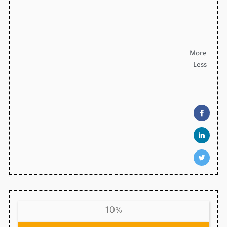
More
Less
10%