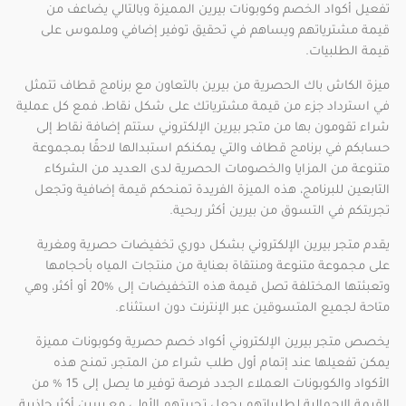
تفعيل أكواد الخصم وكوبونات بيرين المميزة وبالتالي يضاعف من
قيمة مشترياتهم ويساهم في تحقيق توفير إضافي وملموس على
قيمة الطلبيات.
ميزة الكاش باك الحصرية من بيرين بالتعاون مع برنامج قطاف تتمثل
في استرداد جزء من قيمة مشترياتك على شكل نقاط، فمع كل عملية
شراء تقومون بها من متجر بيرين الإلكتروني ستتم إضافة نقاط إلى
حسابكم في برنامج قطاف والتي يمكنكم استبدالها لاحقًا بمجموعة
متنوعة من المزايا والخصومات الحصرية لدى العديد من الشركاء
التابعين للبرنامج، هذه الميزة الفريدة تمنحكم قيمة إضافية وتجعل
تجربتكم في التسوق من بيرين أكثر ربحية.
يقدم متجر بيرين الإلكتروني بشكل دوري تخفيضات حصرية ومغرية
على مجموعة متنوعة ومنتقاة بعناية من منتجات المياه بأحجامها
وتعبئتها المختلفة تصل قيمة هذه التخفيضات إلى %20 أو أكثر، وهي
متاحة لجميع المتسوقين عبر الإنترنت دون استثناء.
يخصص متجر بيرين الإلكتروني أكواد خصم حصرية وكوبونات مميزة
يمكن تفعيلها عند إتمام أول طلب شراء من المتجر، تمنح هذه
الأكواد والكوبونات العملاء الجدد فرصة توفير ما يصل إلى 15 % من
القيمة الإجمالية لطلبياتهم يجعل تجربتهم الأولى مع بيرين أكثر جاذبية