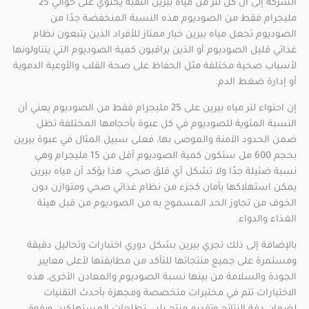
الشركة إلى أن كل لتر من مياه بيرين النقية يحتوي على حوالي 25
مليجرام فقط من الصوديوم هذه النسبة المنخفضة جدًا من
الصوديوم تجعل مياه بيرين خيار ممتاز للأفراد الذين يتبعون نظام
غذائي قليل الصوديوم أو الذين يراقبون كمية الصوديوم التي يتناولونها
لأسباب صحية مختلفة مثل الحفاظ على صحة القلب والأوعية الدموية
أو إدارة ضغط الدم.
إن احتواء لتر مياه بيرين على 25 مليجرام فقط من الصوديوم يعني أن
النسبة المئوية للصوديوم في كل عبوة بأحجامها المختلفة تظل
ضمن الحدود الآمنة والموصى بها، فعلى سبيل المثال في عبوة بيرين
بحجم 600 مل ستكون كمية الصوديوم أقل من 15 مليجرام وهي
نسبة ضئيلة جدًا ولا تشكل أي قلق صحي، هذا يؤكد أن مياه بيرين
يمكن استهلاكها بأمان كجزء من نظام غذائي صحي ومتوازن دون
الخوف من تجاوز الحد المسموح به من الصوديوم من قبل هيئة
الغذاء والدواء.
بالإضافة إلى ذلك تجري بيرين بشكل دوري اختبارات وتحاليل دقيقة
ومستمرة على جميع منتجاتها للتأكد من مطابقتها لأعلى معايير
الجودة والسلامة من بينها نسبة الصوديوم والمعادن الأخرى، هذه
الاختبارات تتم في مختبرات متخصصة ومجهزة بأحدث التقنيات