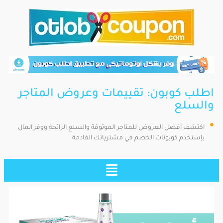
اطلب كوبون: تقييمات وعروض المتاجر
والسلع
اكتشف أفضل العروض للمتاجر الموثوقة والسلع الرائجة ووفر المال
بإستخدم كوبونات الخصم في مشترياتك القادمة